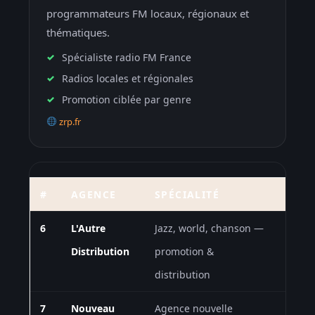
programmateurs FM locaux, régionaux et
thématiques.
Spécialiste radio FM France
Radios locales et régionales
Promotion ciblée par genre
zrp.fr
#
AGENCE
SPÉCIALITÉ
SITE
6
L'Autre
Jazz, world, chanson —
lautr
Distribution
promotion &
distribution
7
Nouveau
Agence nouvelle
nouv