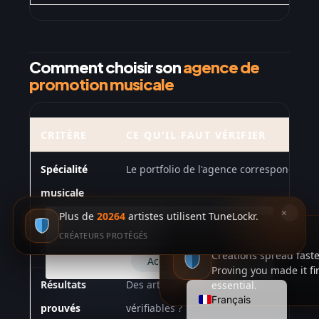
Comment choisir son
agence de
promotion musicale
CRITÈRE
CE QU'IL FAUT VÉRIFIER
Spécialité
Le portfolio de l'agence correspond-il à 
musicale
Italiano
×
Plus de
20264
artistes utilisent TuneLockr.
This website uses cookies to improve
Canaux
Radio, presse, playlists, digital — les c
Deutsch
your web experience.
CRÉATEURS PROTÉGÉS
AI PROTECTION
couverts
correspondent-ils à vos besoins ?
Español
Creations spread faste
Accept
Proving you made it fi
English (UK)
Résultats
Des artistes similaires ont-ils obtenu de
essential.
Français
prouvés
vérifiables ?