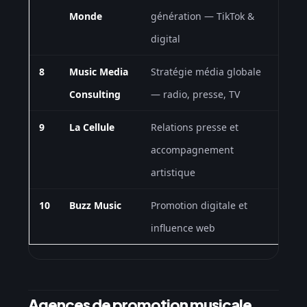
Monde
génération — TikTok &
digital
8
Music Media
Stratégie média globale
Sur d
Consulting
— radio, presse, TV
9
La Cellule
Relations presse et
Sur d
accompagnement
artistique
10
Buzz Music
Promotion digitale et
Sur d
influence web
Agences de promotion musicale