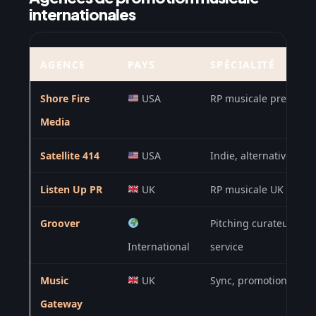
internationales
AGENCE
PAYS
SPÉCIALITÉ
Shore Fire
USA
RP musicale premium 
Media
Satellite 414
USA
Indie, alternative, roc
Listen Up PR
UK
RP musicale UK et Eu
Groover
Pitching curateurs et 
International
service
Music
UK
Sync, promotion, distr
Gateway