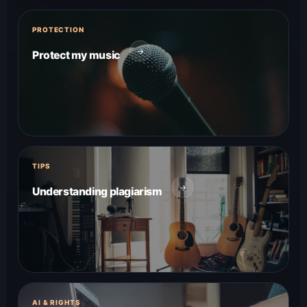
PROTECTION
→
Protect my music
TIPS
→
Understanding plagiarism
AI & RIGHTS