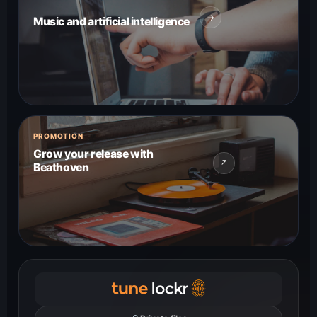
→
Music and artificial intelligence
PROMOTION
Grow your release with
↗
Beathoven