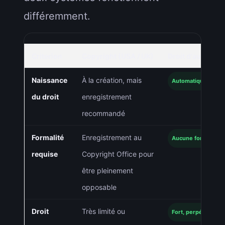
différemment.
Criterion
Copyright (USA / UK)
Droit d'auteur (F
Naissance
À la création, mais
Automatique dès la
du droit
enregistrement
recommandé
Formalité
Enregistrement au
Aucune formalité ob
requise
Copyright Office pour
être pleinement
opposable
Droit
Très limité ou
Fort, perpétuel et i