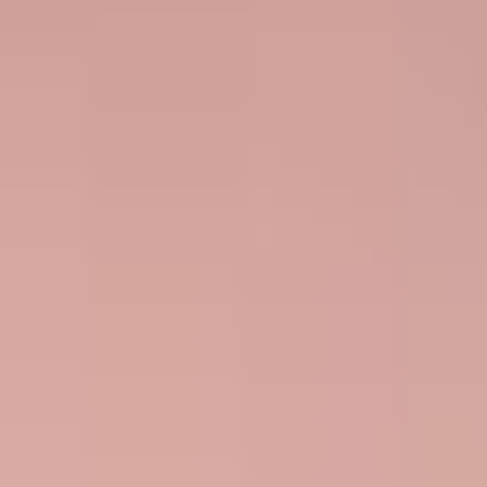
Protect my music
→
Log in