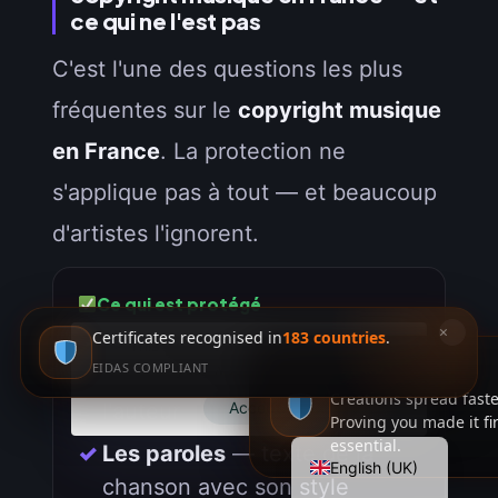
ce qui ne l'est pas
C'est l'une des questions les plus
fréquentes sur le
copyright musique
en France
. La protection ne
s'applique pas à tout — et beaucoup
d'artistes l'ignorent.
Ce qui est protégé
Italiano
×
Certificates recognised in
183 countries
.
La mélodie
— suite de notes
🍪 This website uses cookies to improve
Deutsch
your web experience.
EIDAS COMPLIANT
AI PROTECTION
originale composée par
Español
Creations spread faste
l'auteur
Accept
Proving you made it fi
Français
essential.
Les paroles
— texte de la
English (UK)
chanson avec son style