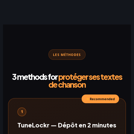
LES MÉTHODES
3 methods for
protéger ses textes
de chanson
Recommended
1
TuneLockr — Dépôt en 2 minutes