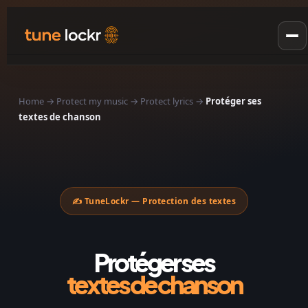
Protect my music
Pricing
Home
→
Protect my music
→
Protect lyrics
→
Protéger ses
textes de chanson
FAQ
About
RESOURCES
✍️ TuneLockr — Protection des textes
Plagiarism musical
Music & AI
Protéger ses
Stream his music
textes de chanson
Blog