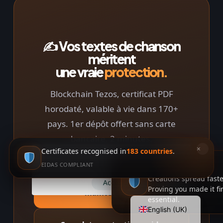
✍️ Vos textes de chanson
méritent
une vraie
protection.
Blockchain Tezos, certificat PDF
horodaté, valable à vie dans 170+
pays. 1er dépôt offert sans carte
bancaire. 2 minutes.
Italiano
×
Certificates recognised in
183 countries
.
🍪 This website uses cookies to improve
Deutsch
your web experience.
EIDAS COMPLIANT
AI PROTECTION
Español
Creations spread faste
Protéger mes textes
Accept
Proving you made it fi
maintenant →
Français
essential.
English (UK)