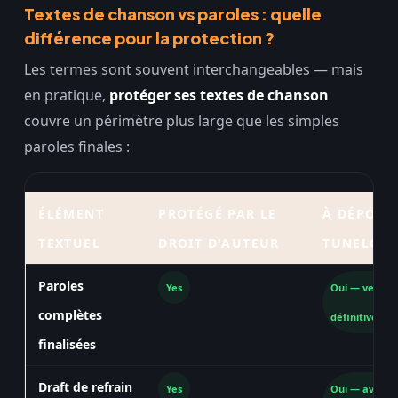
Textes de chanson vs paroles : quelle
différence pour la protection ?
Les termes sont souvent interchangeables — mais
en pratique,
protéger ses textes de chanson
couvre un périmètre plus large que les simples
paroles finales :
ÉLÉMENT
PROTÉGÉ PAR LE
À DÉPOSE
TEXTUEL
DROIT D'AUTEUR
TUNELOC
Paroles
Yes
Oui — versio
complètes
définitive
finalisées
Draft de refrain
Yes
Oui — avant 