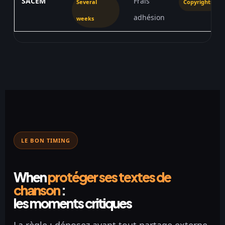
SACEM
Frais
Several
Copyrights
adhésion
weeks
LE BON TIMING
When
protéger ses textes de
chanson
:
les moments critiques