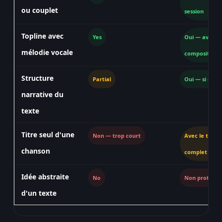
ou couplet
session
Topline avec
Yes
Oui — avant 
mélodie vocale
compositeur
Structure
Partial
Oui — si origi
narrative du
texte
Titre seul d'une
Non — trop court
Avec le texte
chanson
complet
Idée abstraite
No
Non protége
d'un texte