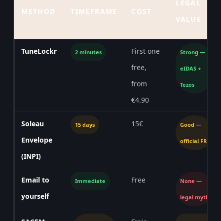
LEGAL
METHOD
TIMEFRAME
COST
VALUE
TuneLockr
First one
2 minutes
Strong —
free,
eIDAS +
from
Tezos
€4.90
Soleau
15€
15 days
Good —
Envelope
official FR
(INPI)
Email to
Free
Immediate
None —
yourself
legal myth