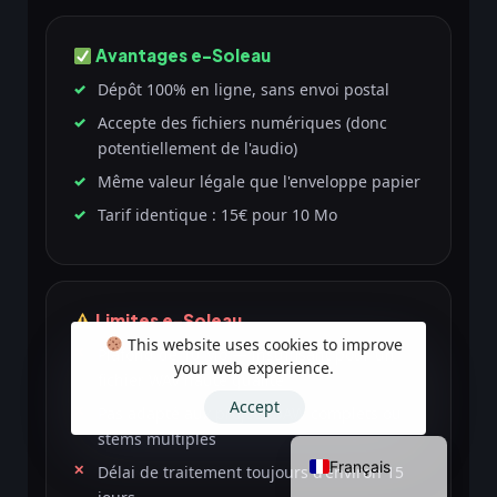
Avantages e-Soleau
Dépôt 100% en ligne, sans envoi postal
Accepte des fichiers numériques (donc
potentiellement de l'audio)
Même valeur légale que l'enveloppe papier
Tarif identique : 15€ pour 10 Mo
Limites e-Soleau
Italiano
This website uses cookies to improve
Plafond de 10 Mo — insuffisant pour un
Deutsch
your web experience.
fichier WAV haute qualité
Español
Accept
Pas adapté aux projets DAW complets ou
English (UK)
stems multiples
Français
Délai de traitement toujours d'environ 15