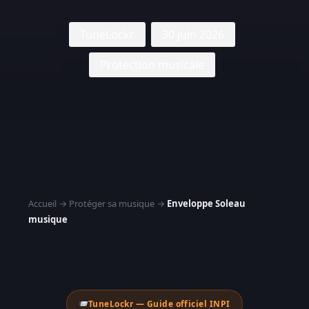
TuneLockr
30 juin 2026
Protection musicale
Accueil
→
Protéger sa musique
→
Enveloppe Soleau
musique
TuneLockr — Guide officiel INPI